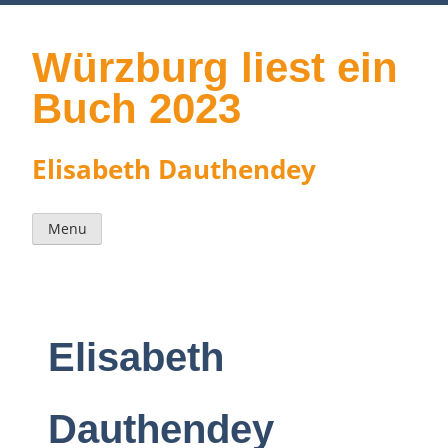
Skip
to
content
Würzburg liest ein
Buch 2023
Elisabeth Dauthendey
Menu
Elisabeth
Dauthendey