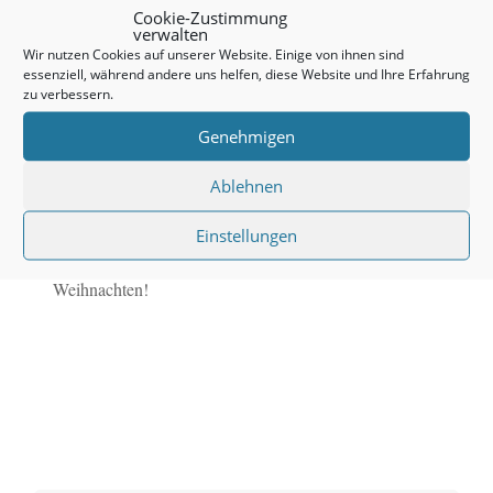
zum Gegenstand als die Irrungen und Wirrungen der
Cookie-Zustimmung
verwalten
Liebe schlechthin. In ihren Gedichten handelt sie den
Wir nutzen Cookies auf unserer Website. Einige von ihnen sind
essenziell, während andere uns helfen, diese Website und Ihre Erfahrung
Garten als Parabel des Lebens ab, die Kunstmärchen
zu verbessern.
bieten wortgewaltige Wertevermittlung.
Genehmigen
Dieses Buch mit 312 Seiten ist am 8. Dezember
Ablehnen
erscheinen! Holen Sie sich Ihr Exemplar in Ihrer
Buchhandlung!
Einstellungen
Verschenken Sie das Buch Ihren Freunden zu
Weihnachten!